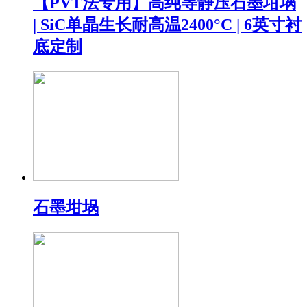
【PVT法专用】高纯等静压石墨坩埚
| SiC单晶生长耐高温2400°C | 6英寸衬
底定制
石墨坩埚