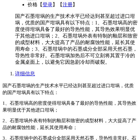
价格
【
登录
】【
注册
】
国产石墨坩埚的生产技术水平已经达到甚至超过进口坩
埚，优质的国产坩埚具有以下特点：1、石墨坩埚高的密
度使得坩埚具备了最好的导热性能，其导热效果明显优
于其他进口坩埚；2、石墨坩埚外表有特制的釉层和致密
的成型材料，大大提高了产品的耐腐蚀性能，延长其使
用寿命；3、石墨坩埚中的石墨成分全部采用天然石墨，
导热性非常好。石墨坩埚加热后不可立刻将其置于冷的
金属桌面上，以避免它因急剧冷却而破裂。
详细信息
国产石墨坩埚的生产技术水平已经达到甚至超过进口
坩埚
，优质
的国产坩埚具有以下特点：
1、石墨坩埚高的密度使得坩埚具备了最好的导热性能，其导热效
果明显优于其他进口坩埚；
2、石墨坩埚外表有特制的釉层和致密的成型材料，大大提高了产
品的耐腐蚀性能，延长其使用寿命；
3、石墨坩埚中的
石墨
成分全部采用天然石墨，
导热性
非常好。石