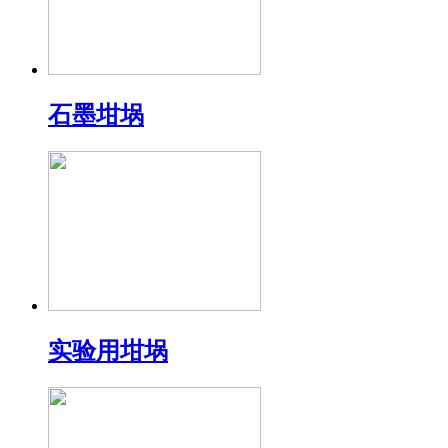
石墨坩埚
实验用坩埚