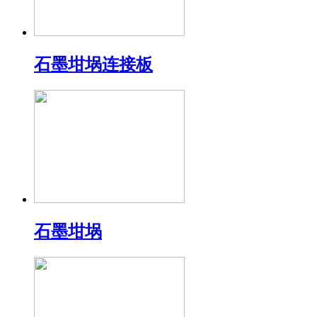
石墨坩埚连接板
石墨坩埚